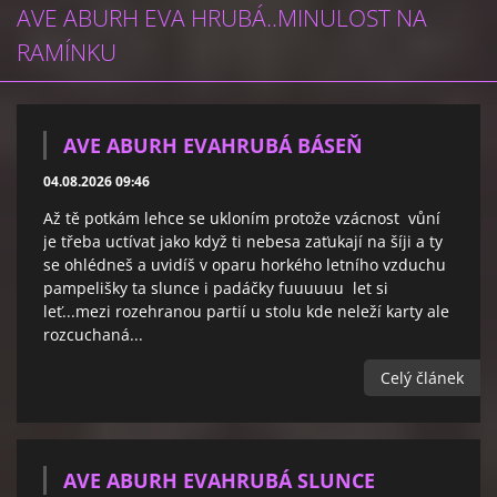
AVE ABURH EVA HRUBÁ..MINULOST NA
RAMÍNKU
AVE ABURH EVAHRUBÁ BÁSEŇ
04.08.2026 09:46
Až tě potkám lehce se ukloním protože vzácnost vůní
je třeba uctívat jako když ti nebesa zaťukají na šíji a ty
se ohlédneš a uvidíš v oparu horkého letního vzduchu
pampelišky ta slunce i padáčky fuuuuuu let si
leť...mezi rozehranou partií u stolu kde neleží karty ale
rozcuchaná...
Celý článek
AVE ABURH EVAHRUBÁ SLUNCE