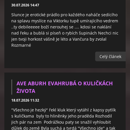
30.07.2026 14:47
Slunce je erotické prádlo pro každého naháče sedícího
na splavu myslíce na Viktorku tupě umírajícího vedrem
..ty debileeeee boží nerouhej se .... kdosi se naklání
nad řeku a bublá si píseň o rybích šupinách Nechci nic
jen tvoji horkost vášně Je léto a Vančura by zvolal
Rozmarné
Celý článek
AVE ABURH EVAHRUBÁ O KULIČKÁCH
ŽIVOTA
18.07.2026 11:32
"Všechno je hezký" řekl kluk který vytáhl z kapsy pytlík
s kuličkama byly to hliněnky jeho praděda Rozhodil
jich pár na zem Podrážkou paty se snažil vyhloubit
důlek do země Byla suchá a tvrdá "Všechno jde" a tak