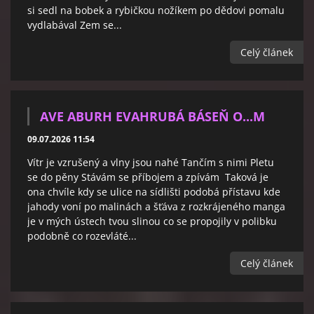
si sedl na bobek a rybičkou nožíkem po dědovi pomalu
vydlabával Zem se...
Celý článek
AVE ABURH EVAHRUBÁ BÁSEŇ O...M
09.07.2026 11:54
Vítr je vzrušený a vlny jsou nahé Tančím s nimi Pletu
se do pěny Stávám se příbojem a zpívám Taková je
ona chvíle kdy se ulice na sídlišti podobá přístavu kde
jahody voní po malinách a šťáva z rozkrájeného manga
je v mých ústech tvou slinou co se propojily v polibku
podobně co rozevláté...
Celý článek