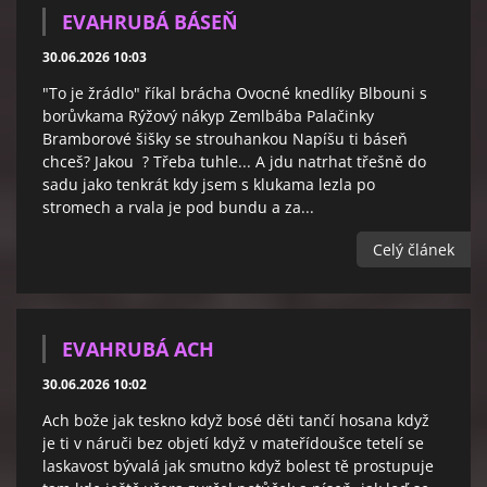
EVAHRUBÁ BÁSEŇ
30.06.2026 10:03
"To je žrádlo" říkal brácha Ovocné knedlíky Blbouni s
borůvkama Rýžový nákyp Zemlbába Palačinky
Bramborové šišky se strouhankou Napíšu ti báseň
chceš? Jakou ? Třeba tuhle... A jdu natrhat třešně do
sadu jako tenkrát kdy jsem s klukama lezla po
stromech a rvala je pod bundu a za...
Celý článek
EVAHRUBÁ ACH
30.06.2026 10:02
Ach bože jak teskno když bosé děti tančí hosana když
je ti v náruči bez objetí když v mateřídoušce tetelí se
laskavost bývalá jak smutno když bolest tě prostupuje