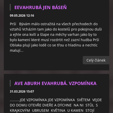
EEVAHRUBÁ JEN BÁSEŇ
09.05.2026 12:16
Prší Bývám málo ostražitá na všech přechodech do
vztahů Vcházím tam jako do kostelů pro pokojnou duši
a ejhle ona kvílí a šlape na měchy varhan jako by to
bylo kamení které musí rozdrtit než zazní hudba Prší
Oblaka plují jako lodě co se třou o hladinu a nechtíc
malují...
Celý článek
AVE ABURH EVAHRUBÁ. VZPOMÍNKA
31.03.2026 15:07
..........JDE VZPOMÍNKA JDE VZPOMÍNKA SVĚTEM VEJDE
DO DOMU OTEVŘE DVEŘE A DÝCHNE NA NI STŮL S
KRAJKOVÝM UBRUSEM KVĚTINA U KAMEN STOJÍ