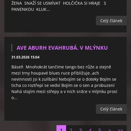
ŽENA SNAŽÍ SE USMÍVAT HOLČIČKA SI HRAJE S
PANENKOU KLUK...
Celý článek
AVE ABURH EVAHRUBÁ. V MLÝNKU
31.03.2026 15:04
Báseň Mnohokrát tančíme tango bez růže a stejně
mezi trny houpavé blues ruce přibližuje..ach
nevinnosti jsi k zulíbání Nebojím se o doteky Bojím se
ticha co roztřepí se vedví Bojím se o sen a probuzení
Nahá stojím mezi střepy a v nich srdce v mlýnku prosí
o...
Celý článek
1
2
3
4
5
>
>>