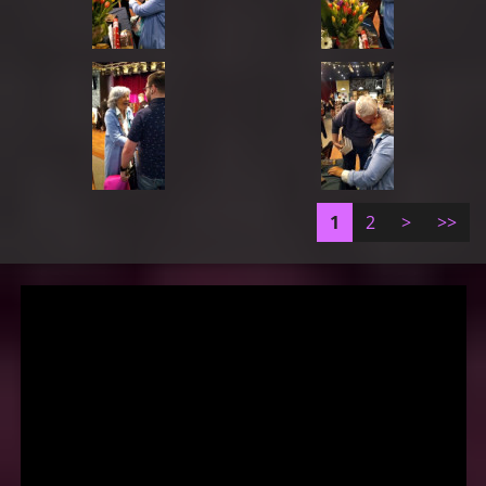
1
2
>
>>