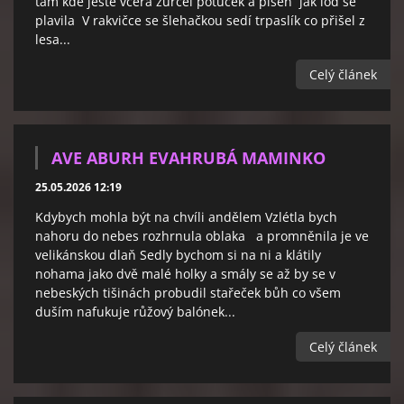
tam kde ještě včera zurčel potůček a píseň jak loď se
plavila V rakvičce se šlehačkou sedí trpaslík co přišel z
lesa...
Celý článek
AVE ABURH EVAHRUBÁ MAMINKO
25.05.2026 12:19
Kdybych mohla být na chvíli andělem Vzlétla bych
nahoru do nebes rozhrnula oblaka a promněnila je ve
velikánskou dlaň Sedly bychom si na ni a klátily
nohama jako dvě malé holky a smály se až by se v
nebeských tišinách probudil stařeček bůh co všem
duším nafukuje růžový balónek...
Celý článek