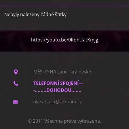
Nebyly nalezeny žádné štítky.
https://youtu.be/0KohUatKmjg
MĚSTO NA Labi---královské
TELEFONNÍ SPOJENÍ---
-........DOHODOU.......
ave.abur
h@seznam
.cz
© 2011 Všechna práva vyhrazena.