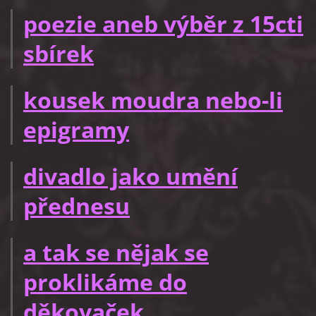
poezie aneb výběr z 15cti
sbírek
kousek moudra nebo-li
epigramy
divadlo jako umění
přednesu
a tak se nějak se
proklikáme do
děkovaček