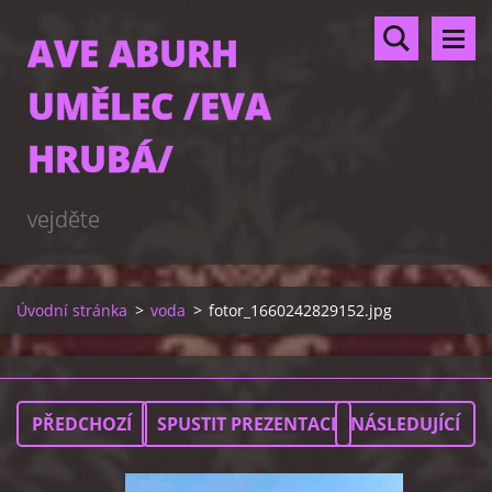
AVE ABURH
UMĚLEC /EVA
HRUBÁ/
vejděte
Úvodní stránka
>
voda
>
fotor_1660242829152.jpg
PŘEDCHOZÍ
SPUSTIT PREZENTACI
NÁSLEDUJÍCÍ