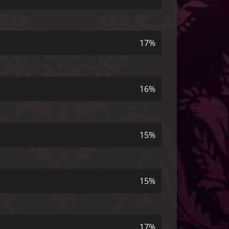
17%
16%
15%
15%
17%