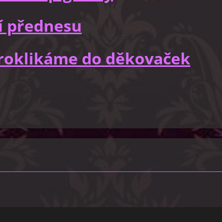
í přednesu
 proklikáme do děkovaček