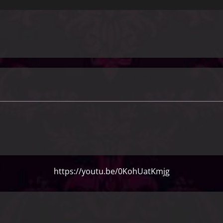
https://youtu.be/0KohUatKmjg