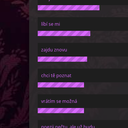
líbí se mi
zajdu znovu
chci tě poznat
vrátím se možná
poezii nečtu, ale už budu