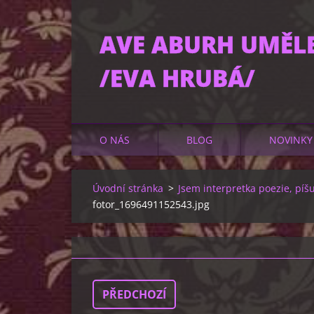
AVE ABURH UMĚL
/EVA HRUBÁ/
O NÁS
BLOG
NOVINKY
Úvodní stránka
>
Jsem interpretka poezie, píšu
fotor_1696491152543.jpg
PŘEDCHOZÍ