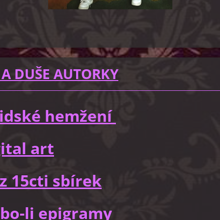
 A DUŠE AUTORKY
 lidské hemžení
ital art
z 15cti sbírek
bo-li epigramy