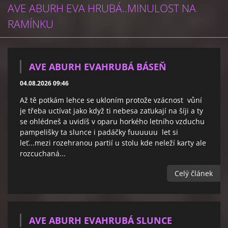
AVE ABURH EVA HRUBÁ..MINULOST NA
RAMÍNKU
AVE ABURH EVAHRUBÁ BÁSEŇ
04.08.2026 09:46
Až tě potkám lehce se ukloním protože vzácnost vůní
je třeba uctívat jako když ti nebesa zaťukají na šíji a ty
se ohlédneš a uvidíš v oparu horkého letního vzduchu
pampelišky ta slunce i padáčky fuuuuuu let si
leť...mezi rozehranou partií u stolu kde neleží karty ale
rozcuchaná...
Celý článek
AVE ABURH EVAHRUBÁ SLUNCE