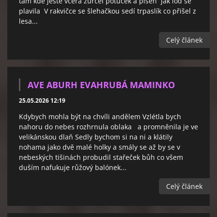
tam kde ještě včera zurčel potůček a píseň jak loď se
plavila V rakvičce se šlehačkou sedí trpaslík co přišel z
lesa...
Celý článek
AVE ABURH EVAHRUBÁ MAMINKO
25.05.2026 12:19
Kdybych mohla být na chvíli andělem Vzlétla bych
nahoru do nebes rozhrnula oblaka a promněnila je ve
velikánskou dlaň Sedly bychom si na ni a klátily
nohama jako dvě malé holky a smály se až by se v
nebeských tišinách probudil stařeček bůh co všem
duším nafukuje růžový balónek...
Celý článek