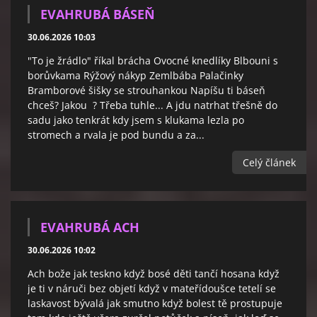
EVAHRUBÁ BÁSEŇ
30.06.2026 10:03
"To je žrádlo" říkal brácha Ovocné knedlíky Blbouni s
borůvkama Rýžový nákyp Zemlbába Palačinky
Bramborové šišky se strouhankou Napíšu ti báseň
chceš? Jakou ? Třeba tuhle... A jdu natrhat třešně do
sadu jako tenkrát kdy jsem s klukama lezla po
stromech a rvala je pod bundu a za...
Celý článek
EVAHRUBÁ ACH
30.06.2026 10:02
Ach bože jak teskno když bosé děti tančí hosana když
je ti v náruči bez objetí když v mateřídoušce tetelí se
laskavost bývalá jak smutno když bolest tě prostupuje