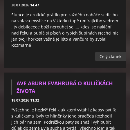
30.07.2026 14:47
Slunce je erotické prádlo pro každého naháče sedícího
na splavu myslíce na Viktorku tupě umírajícího vedrem
..ty debileeeee boží nerouhej se .... kdosi se naklání
nad řeku a bublá si píseň o rybích šupinách Nechci nic
jen tvoji horkost vášně Je léto a Vančura by zvolal
Rozmarné
Celý článek
AVE ABURH EVAHRUBÁ O KULIČKÁCH
ŽIVOTA
18.07.2026 11:32
"Všechno je hezký" řekl kluk který vytáhl z kapsy pytlík
s kuličkama byly to hliněnky jeho praděda Rozhodil
jich pár na zem Podrážkou paty se snažil vyhloubit
důlek do země Byla suchá a tvrdá "Všechno jde" a tak