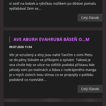
si sedl na bobek a rybičkou nožíkem po dědovi pomalu
vydlabával Zem se...
Celý článek
AVE ABURH EVAHRUBÁ BÁSEŇ O...M
09.07.2026 11:54
Vítr je vzrušený a vlny jsou nahé Tančím s nimi Pletu
se do pěny Stávám se příbojem a zpívám Taková je
ona chvíle kdy se ulice na sídlišti podobá přístavu kde
jahody voní po malinách a šťáva z rozkrájeného manga
je v mých ústech tvou slinou co se propojily v polibku
podobně co rozevláté...
Celý článek