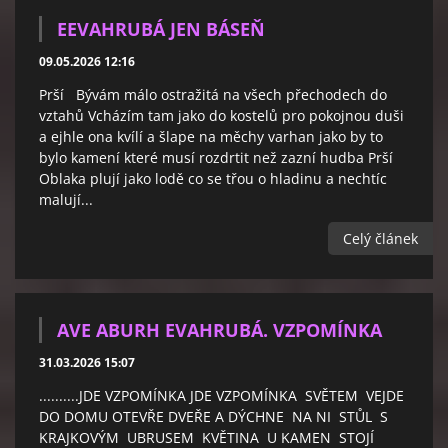
EEVAHRUBÁ JEN BÁSEŇ
09.05.2026 12:16
Prší Bývám málo ostražitá na všech přechodech do
vztahů Vcházím tam jako do kostelů pro pokojnou duši
a ejhle ona kvílí a šlape na měchy varhan jako by to
bylo kamení které musí rozdrtit než zazní hudba Prší
Oblaka plují jako lodě co se třou o hladinu a nechtíc
malují...
Celý článek
AVE ABURH EVAHRUBÁ. VZPOMÍNKA
31.03.2026 15:07
..........JDE VZPOMÍNKA JDE VZPOMÍNKA SVĚTEM VEJDE
DO DOMU OTEVŘE DVEŘE A DÝCHNE NA NI STŮL S
KRAJKOVÝM UBRUSEM KVĚTINA U KAMEN STOJÍ