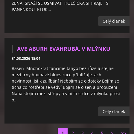
ŽENA SNAŽÍ SE USMÍVAT HOLČIČKA SI HRAJE S
PANENKOU KLUK...
Celý článek
AVE ABURH EVAHRUBÁ. V MLÝNKU
31.03.2026 15:04
Báseň Mnohokrát tančíme tango bez růže a stejně
mezi trny houpavé blues ruce přibližuje..ach
nevinnosti jsi k zulíbání Nebojím se o doteky Bojím se
ticha co roztřepí se vedví Bojím se o sen a probuzení
Nahá stojím mezi střepy a v nich srdce v mlýnku prosí
o...
Celý článek
1
2
3
4
5
>
>>