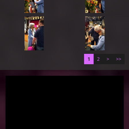
1
2
>
>>