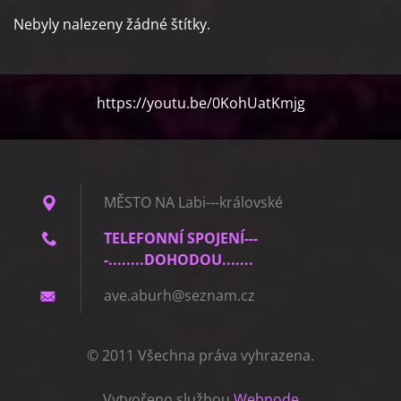
Nebyly nalezeny žádné štítky.
https://youtu.be/0KohUatKmjg
MĚSTO NA Labi---královské
TELEFONNÍ SPOJENÍ---
-........DOHODOU.......
ave.abur
h@seznam
.cz
© 2011 Všechna práva vyhrazena.
Vytvořeno službou
Webnode