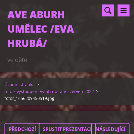
AVE ABURH
UMĚLEC /EVA
HRUBÁ/
vejděte
Úvodní stránka
>
foto z vystoupení Výtah do ráje , červen 2022
>
fotor_1656209450519.jpg
PŘEDCHOZÍ
SPUSTIT PREZENTACI
NÁSLEDUJÍCÍ