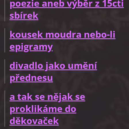
poezie aneb výběr z 15cti
sbírek
kousek moudra nebo-li
epigramy
divadlo jako umění
přednesu
a tak se nějak se
proklikáme do
děkovaček