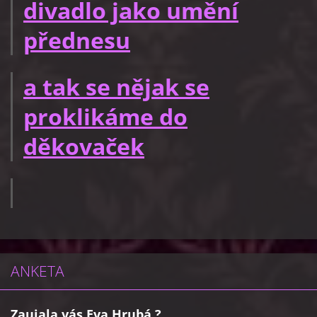
divadlo jako umění
přednesu
a tak se nějak se
proklikáme do
děkovaček
ANKETA
Zaujala vás Eva Hrubá ?