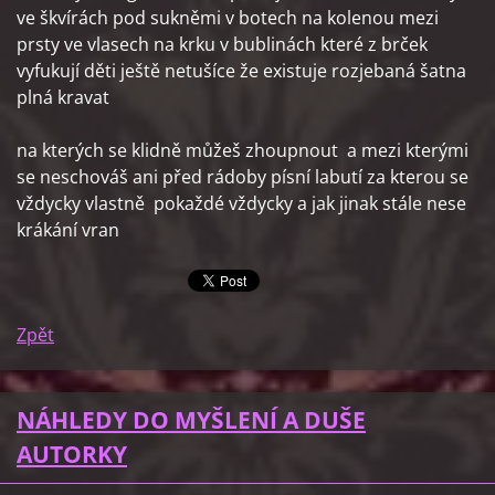
ve škvírách pod sukněmi v botech na kolenou mezi
prsty ve vlasech na krku v bublinách které z brček
vyfukují děti ještě netušíce že existuje rozjebaná šatna
plná kravat
na kterých se klidně můžeš zhoupnout a mezi kterými
se neschováš ani před rádoby písní labutí za kterou se
vždycky vlastně pokaždé vždycky a jak jinak stále nese
krákání vran
Zpět
NÁHLEDY DO MYŠLENÍ A DUŠE
AUTORKY