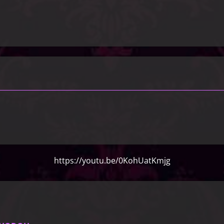
https://youtu.be/0KohUatKmjg