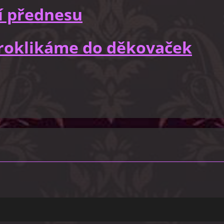
í přednesu
 proklikáme do děkovaček