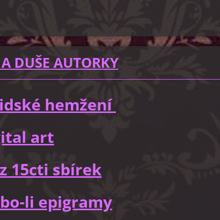
 A DUŠE AUTORKY
 lidské hemžení
ital art
z 15cti sbírek
bo-li epigramy