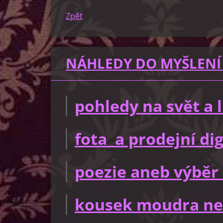
Zpět
NÁHLEDY DO MYŠLENÍ
pohledy na svět a
fota a prodejní dig
poezie aneb výběr 
kousek moudra ne