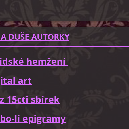
 A DUŠE AUTORKY
 lidské hemžení
ital art
z 15cti sbírek
bo-li epigramy