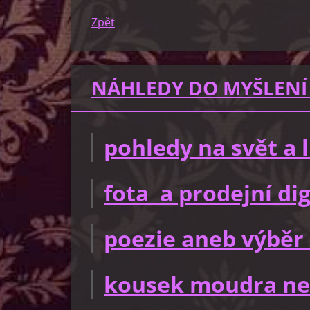
Zpět
NÁHLEDY DO MYŠLENÍ
pohledy na svět a
fota a prodejní dig
poezie aneb výběr 
kousek moudra ne