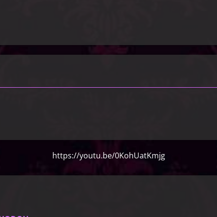
https://youtu.be/0KohUatKmjg