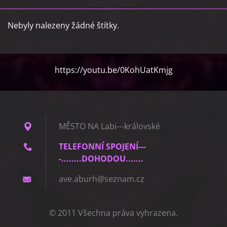
Nebyly nalezeny žádné štítky.
https://youtu.be/0KohUatKmjg
MĚSTO NA Labi---královské
TELEFONNÍ SPOJENÍ---
-........DOHODOU.......
ave.abur
h@seznam
.cz
© 2011 Všechna práva vyhrazena.