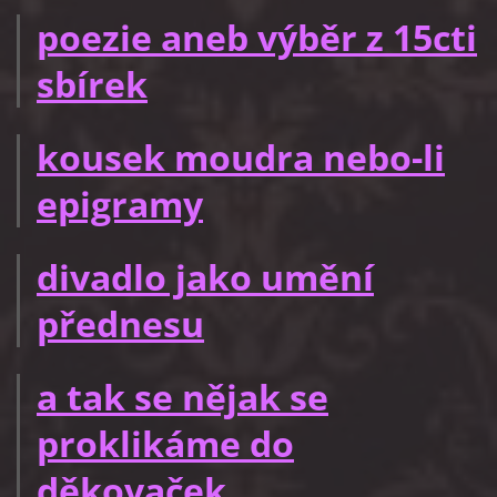
poezie aneb výběr z 15cti
sbírek
kousek moudra nebo-li
epigramy
divadlo jako umění
přednesu
a tak se nějak se
proklikáme do
děkovaček