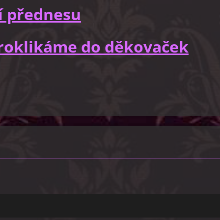
í přednesu
 proklikáme do děkovaček