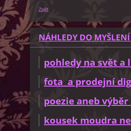
Zpět
NÁHLEDY DO MYŠLENÍ
pohledy na svět a
fota a prodejní dig
poezie aneb výběr 
kousek moudra ne