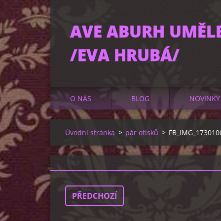
AVE ABURH UMĚL
/EVA HRUBÁ/
O NÁS
BLOG
NOVINKY
Úvodní stránka
>
pár otisků
>
FB_IMG_173010
PŘEDCHOZÍ