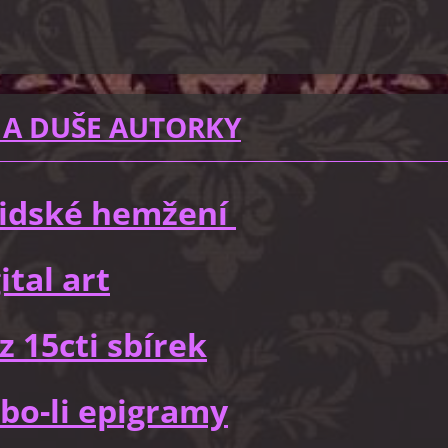
 A DUŠE AUTORKY
 lidské hemžení
ital art
z 15cti sbírek
bo-li epigramy