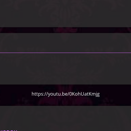
https://youtu.be/0KohUatKmjg