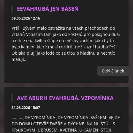
EEVAHRUBÁ JEN BÁSEŇ
09.05.2026 12:16
Prší Bývám málo ostražitá na všech přechodech do
vztahů Vcházím tam jako do kostelů pro pokojnou duši
a ejhle ona kvílí a šlape na měchy varhan jako by to
bylo kamení které musí rozdrtit než zazní hudba Prší
Oblaka plují jako lodě co se třou o hladinu a nechtíc
malují...
Celý článek
AVE ABURH EVAHRUBÁ. VZPOMÍNKA
31.03.2026 15:07
..........JDE VZPOMÍNKA JDE VZPOMÍNKA SVĚTEM VEJDE
DO DOMU OTEVŘE DVEŘE A DÝCHNE NA NI STŮL S
KRAJKOVÝM UBRUSEM KVĚTINA U KAMEN STOJÍ