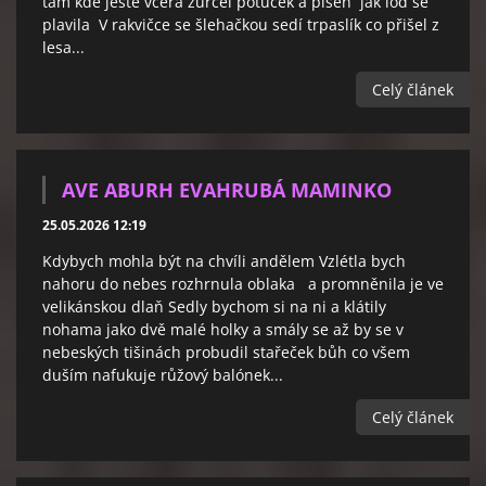
tam kde ještě včera zurčel potůček a píseň jak loď se
plavila V rakvičce se šlehačkou sedí trpaslík co přišel z
lesa...
Celý článek
AVE ABURH EVAHRUBÁ MAMINKO
25.05.2026 12:19
Kdybych mohla být na chvíli andělem Vzlétla bych
nahoru do nebes rozhrnula oblaka a promněnila je ve
velikánskou dlaň Sedly bychom si na ni a klátily
nohama jako dvě malé holky a smály se až by se v
nebeských tišinách probudil stařeček bůh co všem
duším nafukuje růžový balónek...
Celý článek