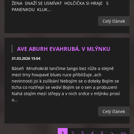
ŽENA SNAŽÍ SE USMÍVAT HOLČIČKA SI HRAJE S
PANENKOU KLUK...
Celý článek
AVE ABURH EVAHRUBÁ. V MLÝNKU
31.03.2026 15:04
Báseň Mnohokrát tančíme tango bez růže a stejně
mezi trny houpavé blues ruce přibližuje..ach
nevinnosti jsi k zulíbání Nebojím se o doteky Bojím se
ticha co roztřepí se vedví Bojím se o sen a probuzení
Nahá stojím mezi střepy a v nich srdce v mlýnku prosí
o...
Celý článek
1
2
3
4
5
>
>>