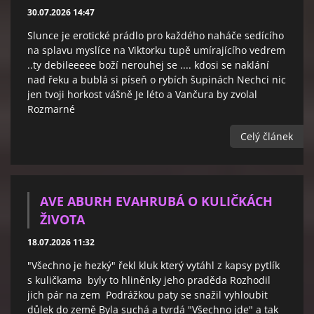
30.07.2026 14:47
Slunce je erotické prádlo pro každého naháče sedícího
na splavu myslíce na Viktorku tupě umírajícího vedrem
..ty debileeeee boží nerouhej se .... kdosi se naklání
nad řeku a bublá si píseň o rybích šupinách Nechci nic
jen tvoji horkost vášně Je léto a Vančura by zvolal
Rozmarné
Celý článek
AVE ABURH EVAHRUBÁ O KULIČKÁCH
ŽIVOTA
18.07.2026 11:32
"Všechno je hezký" řekl kluk který vytáhl z kapsy pytlík
s kuličkama byly to hliněnky jeho praděda Rozhodil
jich pár na zem Podrážkou paty se snažil vyhloubit
důlek do země Byla suchá a tvrdá "Všechno jde" a tak