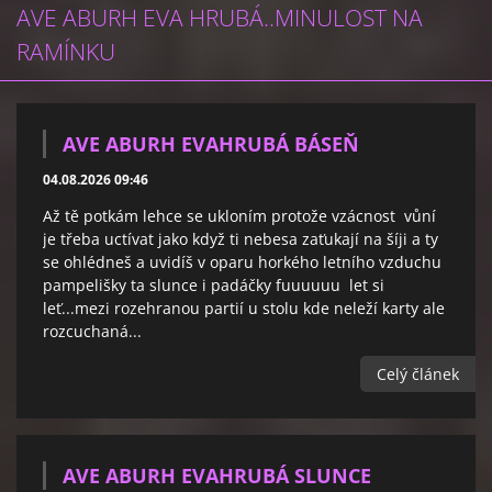
AVE ABURH EVA HRUBÁ..MINULOST NA
RAMÍNKU
AVE ABURH EVAHRUBÁ BÁSEŇ
04.08.2026 09:46
Až tě potkám lehce se ukloním protože vzácnost vůní
je třeba uctívat jako když ti nebesa zaťukají na šíji a ty
se ohlédneš a uvidíš v oparu horkého letního vzduchu
pampelišky ta slunce i padáčky fuuuuuu let si
leť...mezi rozehranou partií u stolu kde neleží karty ale
rozcuchaná...
Celý článek
AVE ABURH EVAHRUBÁ SLUNCE