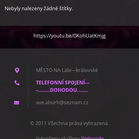
Nebyly nalezeny žádné štítky.
https://youtu.be/0KohUatKmjg
MĚSTO NA Labi---královské
TELEFONNÍ SPOJENÍ---
-........DOHODOU.......
ave.abur
h@seznam
.cz
© 2011 Všechna práva vyhrazena.
Vytvořeno službou
Webnode