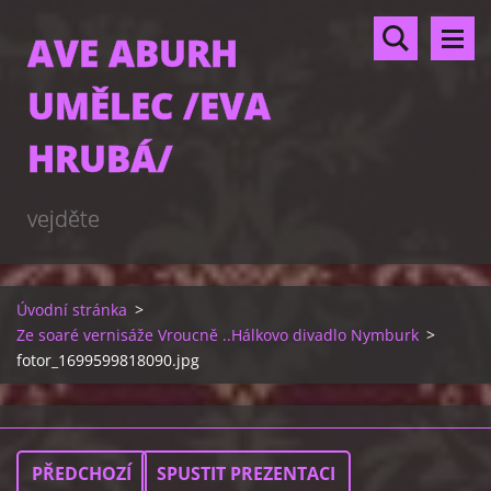
AVE ABURH
UMĚLEC /EVA
HRUBÁ/
vejděte
Úvodní stránka
>
Ze soaré vernisáže Vroucně ..Hálkovo divadlo Nymburk
>
fotor_1699599818090.jpg
PŘEDCHOZÍ
SPUSTIT PREZENTACI