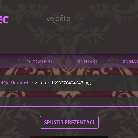
EC
vejděte
FOTOGALERIE
KONTAKT
KNIHA 
aděje Neratovice
>
fotor_1693376404647.jpg
SPUSTIT PREZENTACI