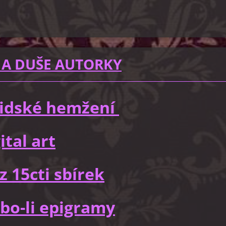
 A DUŠE AUTORKY
 lidské hemžení
ital art
z 15cti sbírek
bo-li epigramy