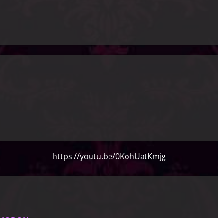
https://youtu.be/0KohUatKmjg