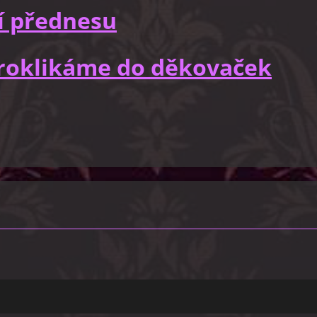
í přednesu
 proklikáme do děkovaček