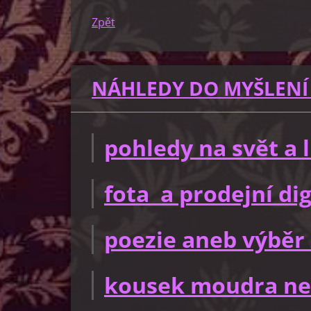
Zpět
NÁHLEDY DO MYŠLENÍ
pohledy na svět a
fota a prodejní dig
poezie aneb výběr 
kousek moudra ne