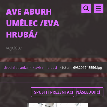
AVE ABURH
UMĚLEC /EVA
HRUBÁ/
vejděte
Úvodní stránka
>
klavír mne baví
>
fotor_1693201745556.jpg
SPUSTIT PREZENTACI
NÁSLEDUJÍCÍ