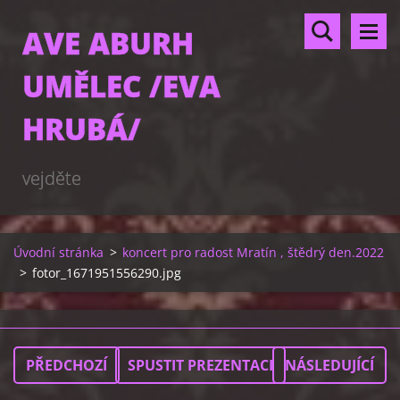
AVE ABURH
UMĚLEC /EVA
HRUBÁ/
vejděte
Úvodní stránka
>
koncert pro radost Mratín , štědrý den.2022
>
fotor_1671951556290.jpg
PŘEDCHOZÍ
SPUSTIT PREZENTACI
NÁSLEDUJÍCÍ