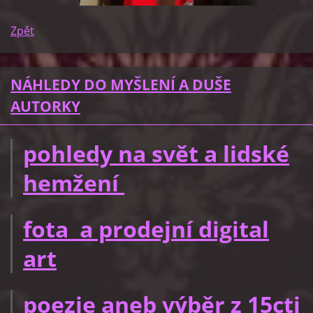
Zpět
NÁHLEDY DO MYŠLENÍ A DUŠE
AUTORKY
pohledy na svět a lidské
hemžení
fota a prodejní digital
art
poezie aneb výběr z 15cti