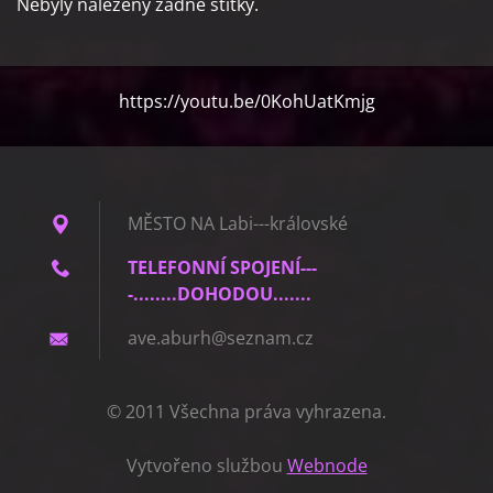
Nebyly nalezeny žádné štítky.
https://youtu.be/0KohUatKmjg
MĚSTO NA Labi---královské
TELEFONNÍ SPOJENÍ---
-........DOHODOU.......
ave.abur
h@seznam
.cz
© 2011 Všechna práva vyhrazena.
Vytvořeno službou
Webnode