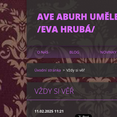
AVE ABURH UMĚL
/EVA HRUBÁ/
O NÁS
BLOG
NOVINKY
Úvodní stránka
>
Vždy si věř
VŽDY SI VĚŘ
11.02.2025 11:21