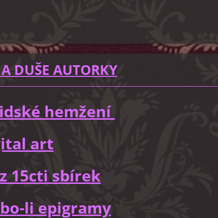
 A DUŠE AUTORKY
 lidské hemžení
ital art
z 15cti sbírek
bo-li epigramy