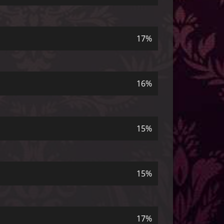
17%
16%
15%
15%
17%