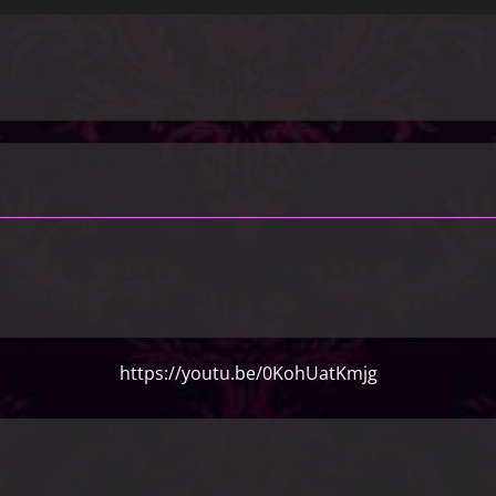
https://youtu.be/0KohUatKmjg