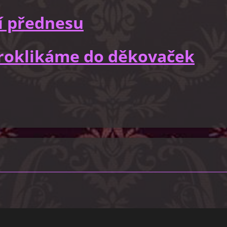
í přednesu
 proklikáme do děkovaček