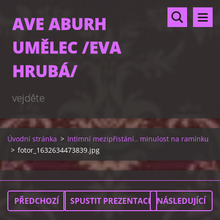
AVE ABURH
UMĚLEC /EVA
HRUBÁ/
vejděte
Úvodní stránka
>
Intimní mezipřistání.. minulost na ramínku
>
fotor_1632634473839.jpg
PŘEDCHOZÍ
SPUSTIT PREZENTACI
NÁSLEDUJÍCÍ