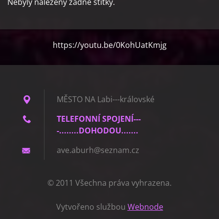
Nebyly nalezeny žádné štítky.
https://youtu.be/0KohUatKmjg
MĚSTO NA Labi---královské
TELEFONNÍ SPOJENÍ---
-........DOHODOU.......
ave.abur
h@seznam
.cz
© 2011 Všechna práva vyhrazena.
Vytvořeno službou
Webnode