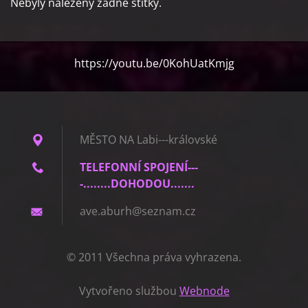
Nebyly nalezeny žádné štítky.
https://youtu.be/0KohUatKmjg
MĚSTO NA Labi---královské
TELEFONNÍ SPOJENÍ---
-........DOHODOU.......
ave.abur
h@seznam
.cz
© 2011 Všechna práva vyhrazena.
Vytvořeno službou
Webnode