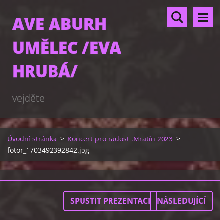
AVE ABURH
UMĚLEC /EVA
HRUBÁ/
vejděte
Úvodní stránka
>
Koncert pro radost .Mratín 2023
>
fotor_1703492392842.jpg
SPUSTIT PREZENTACI
NÁSLEDUJÍCÍ