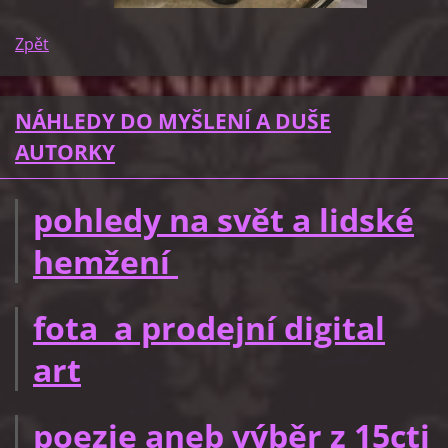
Zpět
NÁHLEDY DO MYŠLENÍ A DUŠE
AUTORKY
pohledy na svět a lidské
hemžení
fota a prodejní digital
art
poezie aneb výběr z 15cti