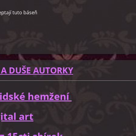
ptají tuto báseň
 A DUŠE AUTORKY
 lidské hemžení
ital art