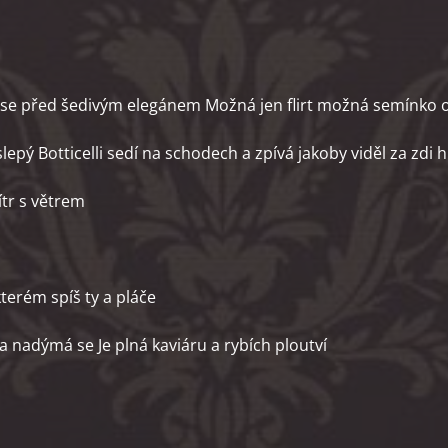
ase před šedivým elegánem Možná jen flirt možná semínko 
lepý Botticelli sedí na schodech a zpívá jakoby viděl za zdi h
ítr s větrem
m spíš ty a pláče
 nadýmá se Je plná kaviáru a rybích ploutví