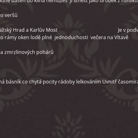
 báseň do klína nemůžeš ji smést jako drobek z rohlíku 
do veršů
lfinum Pražský Hrad a Karlův Most Je v podvečer
oken lodě plné jednoduchosti večera na Vltavě
ek a zmrzlinových pohárů
žná básník co chytá pocity rádoby lelkováním Uvnitř časomíra