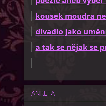
poezie aneb výběr 
kousek moudra ne
divadlo jako uměn
a tak se nějak se
ANKETA