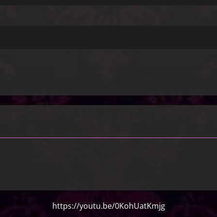
https://youtu.be/0KohUatKmjg