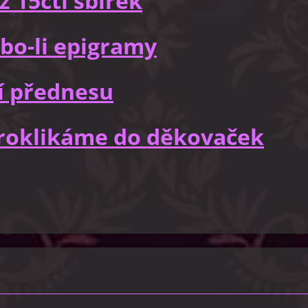
z 15cti sbírek
bo-li epigramy
í přednesu
 proklikáme do děkovaček