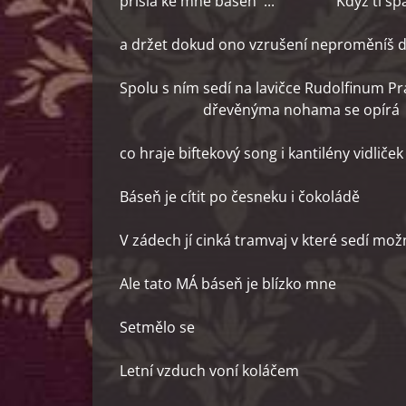
přišla ke mně báseň ... Když ti spadne
a držet dokud ono vzrušení neproměníš 
Spolu s ním sedí na lavičce Rudo
dřevěnýma nohama se opírá o rámy 
co hraje biftekový song i kantilény vidlič
Báseň je cítit po česneku i čokoládě
V zádech jí cinká tramvaj v které sedí mo
Ale tato MÁ báseň je blízko mne
Setmělo se
Letní vzduch voní koláčem