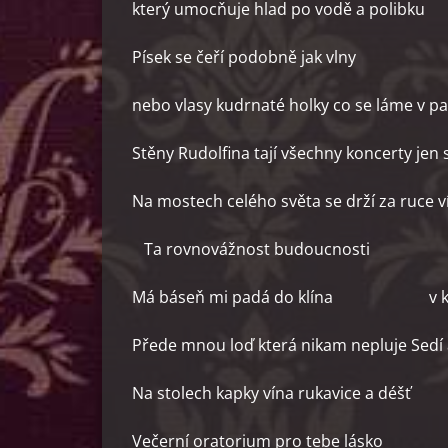
který umocňuje hlad po vodě a polibku
Písek se čeří podobně jak vlny
nebo vlasy kudrnaté holky co se láme v p
Stěny Rudolfina tají všechny koncerty jen s
Na mostech celého světa se drží za ruce v
Ta rovnovážnost budoucnosti
Má báseň mi padá do klína v které
Přede mnou loď která nikam nepluje Sedí a
Na stolech kapky vína rukavice a déšť
Večerní oratorium pro tebe lásko