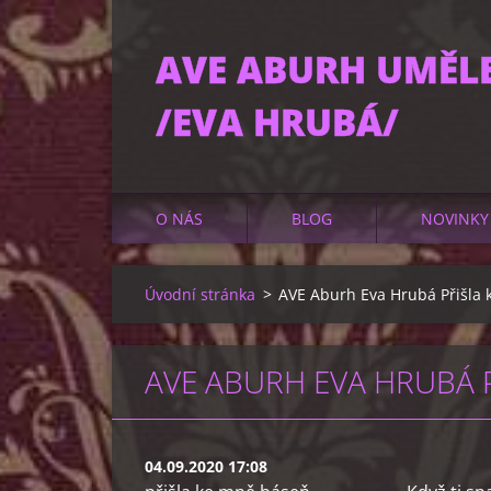
AVE ABURH UMĚL
/EVA HRUBÁ/
O NÁS
BLOG
NOVINKY
Úvodní stránka
>
AVE Aburh Eva Hrubá Přišla
AVE ABURH EVA HRUBÁ 
04.09.2020 17:08