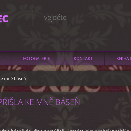
EC
vejděte
FOTOGALERIE
KONTAKT
KNIHA 
 ke mně báseň
PŘIŠLA KE MNĚ BÁSEŇ