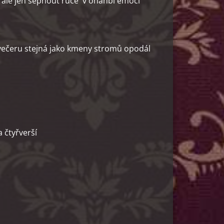
ale jen sepnout ruce v ohanbí emocí
u stejná jako kmeny stromů opodál
 čtyřverší