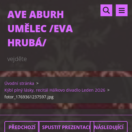
AVE ABURH
UMĚLEC /EVA
HRUBÁ/
vejděte
Úvodní stránka
>
Kýbl plný lásky, recitál Hálkovo divadlo Leden 2O26
>
fotor_1769361237597.jpg
PŘEDCHOZÍ
SPUSTIT PREZENTACI
NÁSLEDUJÍCÍ