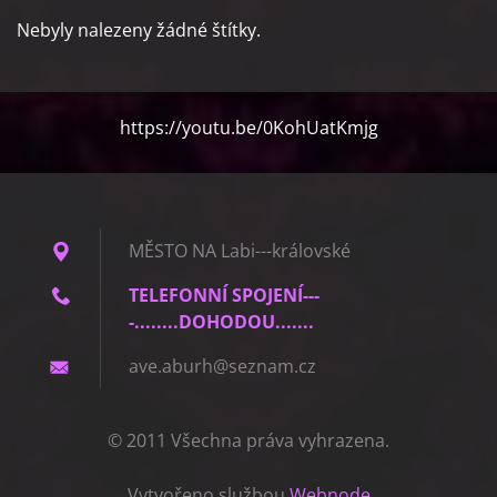
Nebyly nalezeny žádné štítky.
https://youtu.be/0KohUatKmjg
MĚSTO NA Labi---královské
TELEFONNÍ SPOJENÍ---
-........DOHODOU.......
ave.abur
h@seznam
.cz
© 2011 Všechna práva vyhrazena.
Vytvořeno službou
Webnode