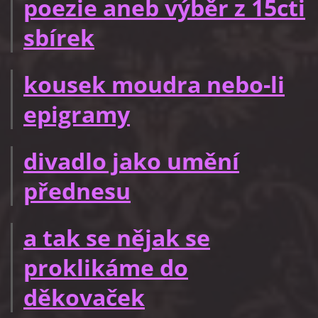
poezie aneb výběr z 15cti
sbírek
kousek moudra nebo-li
epigramy
divadlo jako umění
přednesu
a tak se nějak se
proklikáme do
děkovaček