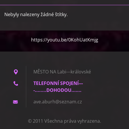
Nebyly nalezeny žádné štítky.
https://youtu.be/0KohUatKmjg
MĚSTO NA Labi---královské
TELEFONNÍ SPOJENÍ---
-........DOHODOU.......
ave.abur
h@seznam
.cz
© 2011 Všechna práva vyhrazena.