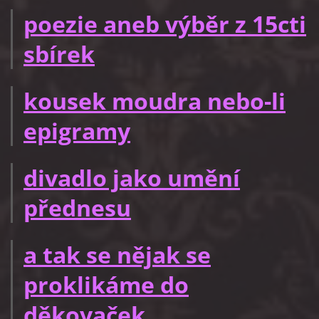
poezie aneb výběr z 15cti
sbírek
kousek moudra nebo-li
epigramy
divadlo jako umění
přednesu
a tak se nějak se
proklikáme do
děkovaček