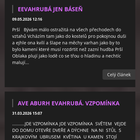
EEVAHRUBÁ JEN BÁSEŇ
09.05.2026 12:16
Prší Bývám málo ostražitá na všech přechodech do
vztahů Vcházím tam jako do kostelů pro pokojnou duši
a ejhle ona kvílí a šlape na měchy varhan jako by to
bylo kamení které musí rozdrtit než zazní hudba Prší
Oblaka plují jako lodě co se třou o hladinu a nechtíc
malují...
Celý článek
AVE ABURH EVAHRUBÁ. VZPOMÍNKA
31.03.2026 15:07
..........JDE VZPOMÍNKA JDE VZPOMÍNKA SVĚTEM VEJDE
DO DOMU OTEVŘE DVEŘE A DÝCHNE NA NI STŮL S
KRAJKOVÝM UBRUSEM KVĚTINA U KAMEN STOJÍ