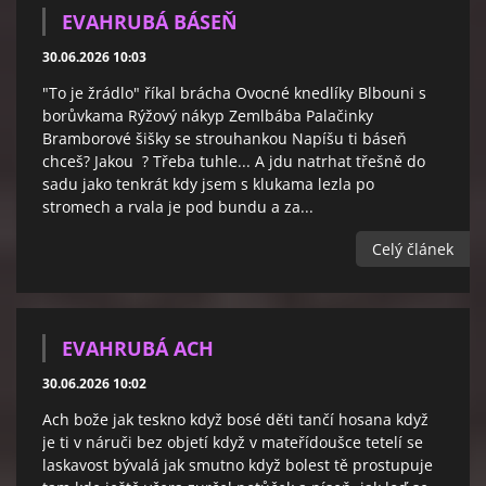
EVAHRUBÁ BÁSEŇ
30.06.2026 10:03
"To je žrádlo" říkal brácha Ovocné knedlíky Blbouni s
borůvkama Rýžový nákyp Zemlbába Palačinky
Bramborové šišky se strouhankou Napíšu ti báseň
chceš? Jakou ? Třeba tuhle... A jdu natrhat třešně do
sadu jako tenkrát kdy jsem s klukama lezla po
stromech a rvala je pod bundu a za...
Celý článek
EVAHRUBÁ ACH
30.06.2026 10:02
Ach bože jak teskno když bosé děti tančí hosana když
je ti v náruči bez objetí když v mateřídoušce tetelí se
laskavost bývalá jak smutno když bolest tě prostupuje