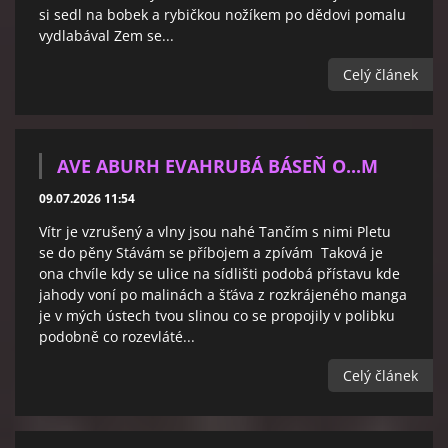
si sedl na bobek a rybičkou nožíkem po dědovi pomalu
vydlabával Zem se...
Celý článek
AVE ABURH EVAHRUBÁ BÁSEŇ O...M
09.07.2026 11:54
Vítr je vzrušený a vlny jsou nahé Tančím s nimi Pletu
se do pěny Stávám se příbojem a zpívám Taková je
ona chvíle kdy se ulice na sídlišti podobá přístavu kde
jahody voní po malinách a šťáva z rozkrájeného manga
je v mých ústech tvou slinou co se propojily v polibku
podobně co rozevláté...
Celý článek