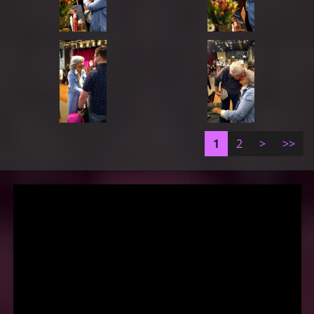
1
2
>
>>