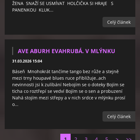
ŽENA SNAŽÍ SE USMÍVAT HOLČIČKA SI HRAJE S
PANENKOU KLUK...
Celý článek
AVE ABURH EVAHRUBÁ. V MLÝNKU
31.03.2026 15:04
Báseň Mnohokrát tančíme tango bez růže a stejně
mezi trny houpavé blues ruce přibližuje..ach
nevinnosti jsi k zulíbání Nebojím se o doteky Bojím se
ticha co roztřepí se vedví Bojím se o sen a probuzení
Nahá stojím mezi střepy a v nich srdce v mlýnku prosí
o...
Celý článek
1
2
3
4
5
>
>>