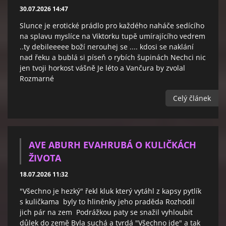
30.07.2026 14:47
Slunce je erotické prádlo pro každého naháče sedícího
na splavu myslíce na Viktorku tupě umírajícího vedrem
..ty debileeeee boží nerouhej se .... kdosi se naklání
nad řeku a bublá si píseň o rybích šupinách Nechci nic
jen tvoji horkost vášně Je léto a Vančura by zvolal
Rozmarné
Celý článek
AVE ABURH EVAHRUBÁ O KULIČKÁCH
ŽIVOTA
18.07.2026 11:32
"Všechno je hezký" řekl kluk který vytáhl z kapsy pytlík
s kuličkama byly to hliněnky jeho praděda Rozhodil
jich pár na zem Podrážkou paty se snažil vyhloubit
důlek do země Byla suchá a tvrdá "Všechno jde" a tak