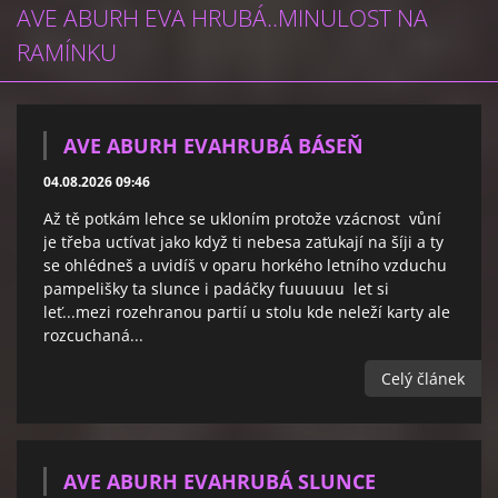
AVE ABURH EVA HRUBÁ..MINULOST NA
RAMÍNKU
AVE ABURH EVAHRUBÁ BÁSEŇ
04.08.2026 09:46
Až tě potkám lehce se ukloním protože vzácnost vůní
je třeba uctívat jako když ti nebesa zaťukají na šíji a ty
se ohlédneš a uvidíš v oparu horkého letního vzduchu
pampelišky ta slunce i padáčky fuuuuuu let si
leť...mezi rozehranou partií u stolu kde neleží karty ale
rozcuchaná...
Celý článek
AVE ABURH EVAHRUBÁ SLUNCE