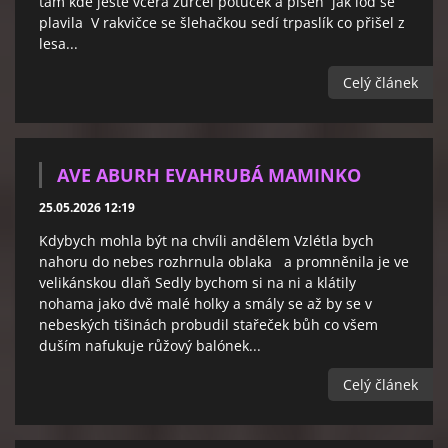
tam kde ještě včera zurčel potůček a píseň jak loď se
plavila V rakvičce se šlehačkou sedí trpaslík co přišel z
lesa...
Celý článek
AVE ABURH EVAHRUBÁ MAMINKO
25.05.2026 12:19
Kdybych mohla být na chvíli andělem Vzlétla bych
nahoru do nebes rozhrnula oblaka a promněnila je ve
velikánskou dlaň Sedly bychom si na ni a klátily
nohama jako dvě malé holky a smály se až by se v
nebeských tišinách probudil stařeček bůh co všem
duším nafukuje růžový balónek...
Celý článek