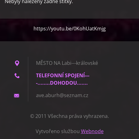
Nebyly nalezeny žádné štítky.
https://youtu.be/0KohUatKmjg
MĚSTO NA Labi---královské
TELEFONNÍ SPOJENÍ---
-........DOHODOU.......
ave.abur
h@seznam
.cz
© 2011 Všechna práva vyhrazena.
Vytvořeno službou
Webnode