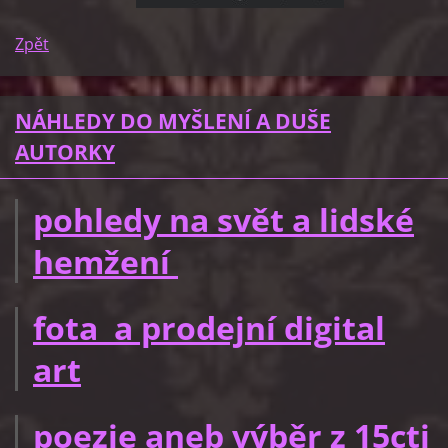
Zpět
NÁHLEDY DO MYŠLENÍ A DUŠE
AUTORKY
pohledy na svět a lidské
hemžení
fota a prodejní digital
art
poezie aneb výběr z 15cti