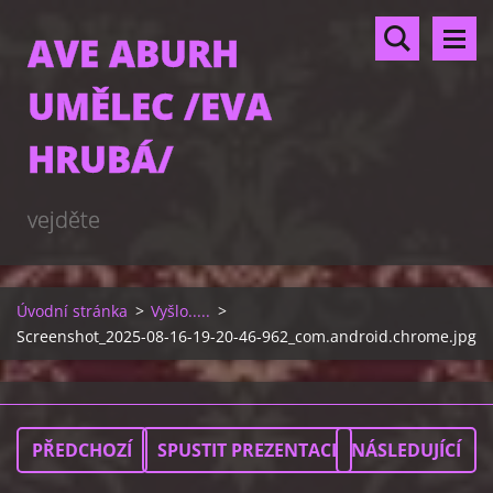
AVE ABURH
UMĚLEC /EVA
HRUBÁ/
vejděte
Úvodní stránka
>
Vyšlo.....
>
Screenshot_2025-08-16-19-20-46-962_com.android.chrome.jpg
PŘEDCHOZÍ
SPUSTIT PREZENTACI
NÁSLEDUJÍCÍ