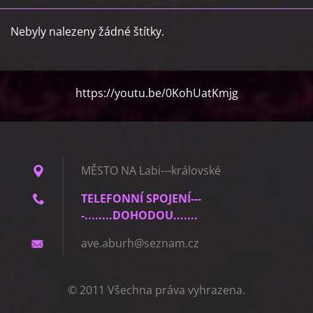
Nebyly nalezeny žádné štítky.
https://youtu.be/0KohUatKmjg
MĚSTO NA Labi---královské
TELEFONNÍ SPOJENÍ---
-........DOHODOU.......
ave.abur
h@seznam
.cz
© 2011 Všechna práva vyhrazena.