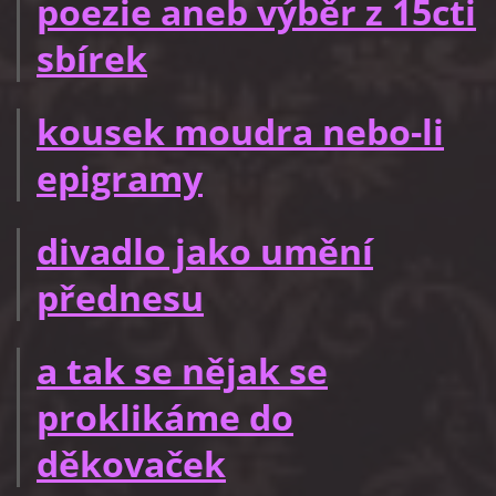
poezie aneb výběr z 15cti
sbírek
kousek moudra nebo-li
epigramy
divadlo jako umění
přednesu
a tak se nějak se
proklikáme do
děkovaček