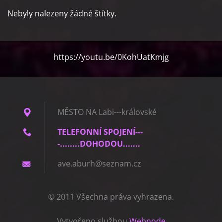
Nebyly nalezeny žádné štítky.
https://youtu.be/0KohUatKmjg
MĚSTO NA Labi---královské
TELEFONNÍ SPOJENÍ---
-........DOHODOU.......
ave.abur
h@seznam
.cz
© 2011 Všechna práva vyhrazena.
Vytvořeno službou
Webnode