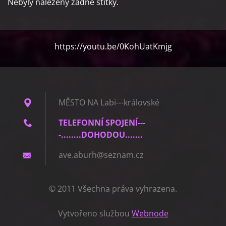
Nebyly nalezeny žádné štítky.
https://youtu.be/0KohUatKmjg
MĚSTO NA Labi---královské
TELEFONNÍ SPOJENÍ---
-........DOHODOU.......
ave.abur
h@seznam
.cz
© 2011 Všechna práva vyhrazena.
Vytvořeno službou
Webnode