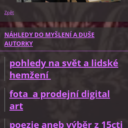
Zpět
NÁHLEDY DO MYŠLENÍ A DUŠE
AUTORKY
pohledy na svět a lidské
hemžení
fota a prodejní digital
art
poezie aneb výběr z 15cti