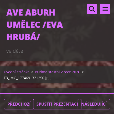
AVE ABURH
UMĚLEC /EVA
HRUBÁ/
vejděte
Úvodní stránka
>
BUďme sťastni v roce 2026
>
FB_IMG_1774691321250.jpg
PŘEDCHOZÍ
SPUSTIT PREZENTACI
NÁSLEDUJÍCÍ