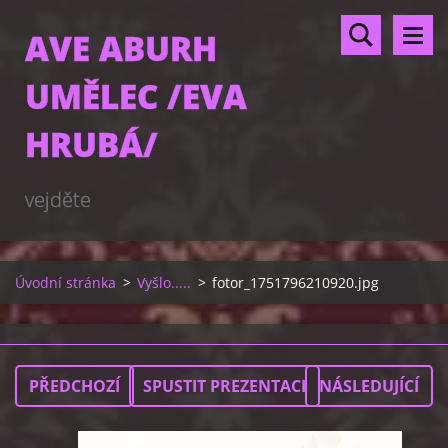
AVE ABURH
UMĚLEC /EVA
HRUBÁ/
vejděte
Úvodní stránka
>
Vyšlo.....
>
fotor_1751796210920.jpg
PŘEDCHOZÍ
SPUSTIT PREZENTACI
NÁSLEDUJÍCÍ