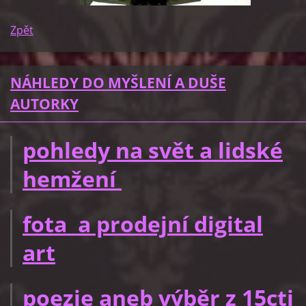
Zpět
NÁHLEDY DO MYŠLENÍ A DUŠE
AUTORKY
pohledy na svět a lidské
hemžení
fota a prodejní digital
art
poezie aneb výběr z 15cti