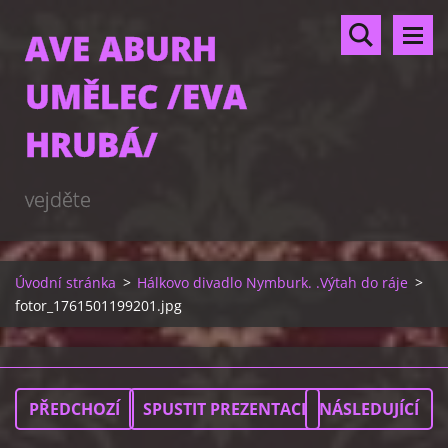
AVE ABURH
UMĚLEC /EVA
HRUBÁ/
vejděte
Úvodní stránka
>
Hálkovo divadlo Nymburk. .Výtah do ráje
>
fotor_1761501199201.jpg
PŘEDCHOZÍ
SPUSTIT PREZENTACI
NÁSLEDUJÍCÍ