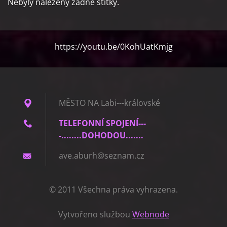
Nebyly nalezeny žádné štítky.
https://youtu.be/0KohUatKmjg
MĚSTO NA Labi---královské
TELEFONNÍ SPOJENÍ---
-........DOHODOU.......
ave.abur
h@seznam
.cz
© 2011 Všechna práva vyhrazena.
Vytvořeno službou
Webnode