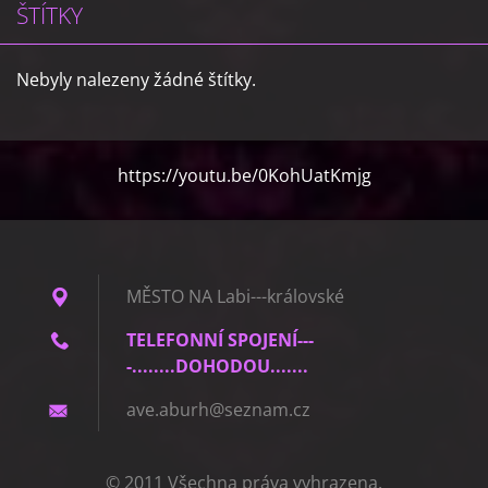
ŠTÍTKY
Nebyly nalezeny žádné štítky.
https://youtu.be/0KohUatKmjg
MĚSTO NA Labi---královské
TELEFONNÍ SPOJENÍ---
-........DOHODOU.......
ave.abur
h@seznam
.cz
© 2011 Všechna práva vyhrazena.