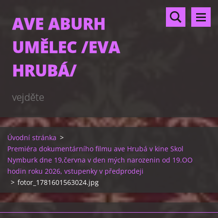
AVE ABURH
UMĚLEC /EVA
HRUBÁ/
vejděte
Úvodní stránka
>
Premiéra dokumentárního filmu ave Hrubá v kine Skol
Nymburk dne 19,června v den mých narozenin od 19.OO
hodin roku 2026, vstupenky v předprodeji
>
fotor_1781601563024.jpg