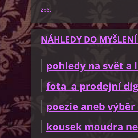
Zpět
NÁHLEDY DO MYŠLENÍ
pohledy na svět a
fota a prodejní dig
poezie aneb výběr 
kousek moudra ne