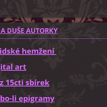
 A DUŠE AUTORKY
 lidské hemžení
ital art
z 15cti sbírek
bo-li epigramy