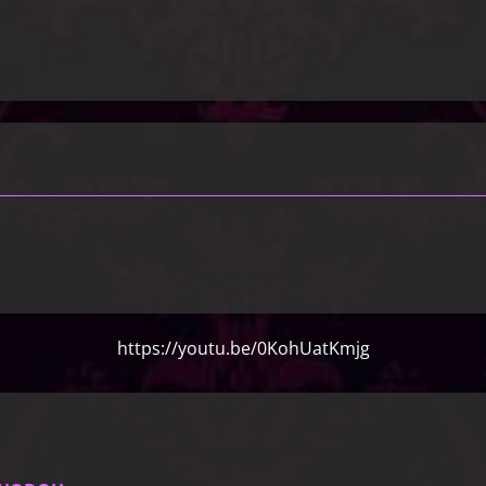
https://youtu.be/0KohUatKmjg