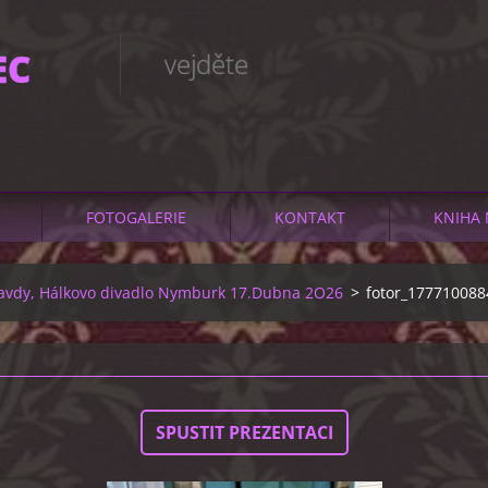
EC
vejděte
FOTOGALERIE
KONTAKT
KNIHA 
ravdy, Hálkovo divadlo Nymburk 17.Dubna 2O26
>
fotor_177710088
SPUSTIT PREZENTACI