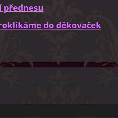
í přednesu
 proklikáme do děkovaček