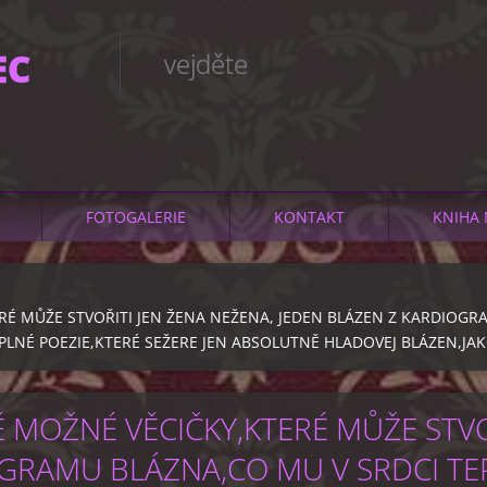
EC
vejděte
FOTOGALERIE
KONTAKT
KNIHA 
É MŮŽE STVOŘITI JEN ŽENA NEŽENA, JEDEN BLÁZEN Z KARDIOGRA
LNÉ POEZIE,KTERÉ SEŽERE JEN ABSOLUTNĚ HLADOVEJ BLÁZEN,JAK
MOŽNÉ VĚCIČKY,KTERÉ MŮŽE STVOŘ
GRAMU BLÁZNA,CO MU V SRDCI TEP