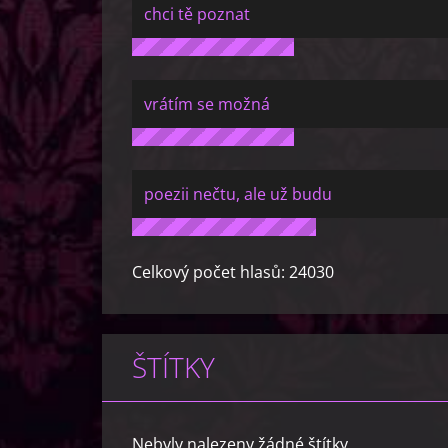
chci tě poznat
vrátím se možná
poezii nečtu, ale už budu
Celkový počet hlasů:
24030
ŠTÍTKY
Nebyly nalezeny žádné štítky.