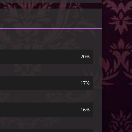
20%
17%
16%