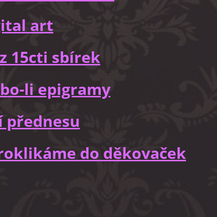
ital art
z 15cti sbírek
bo-li epigramy
í přednesu
 proklikáme do děkovaček