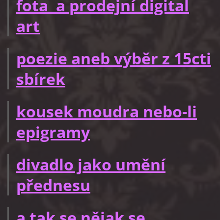
fota a prodejní digital
art
poezie aneb výběr z 15cti
sbírek
kousek moudra nebo-li
epigramy
divadlo jako umění
přednesu
a tak se nějak se