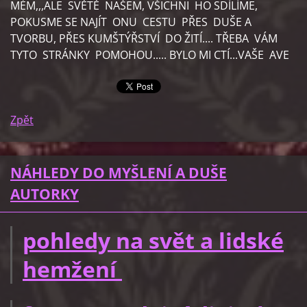
MÉM,,,ALE SVĚTĚ NAŠEM, VŠICHNI HO SDÍLÍME,
POKUSME SE NAJÍT ONU CESTU PŘES DUŠE A
TVORBU, PŘES KUMŠTÝŘSTVÍ DO ŽITÍ.... TŘEBA VÁM
TYTO STRÁNKY POMOHOU..... BYLO MI CTÍ...VAŠE AVE
Zpět
NÁHLEDY DO MYŠLENÍ A DUŠE
AUTORKY
pohledy na svět a lidské
hemžení