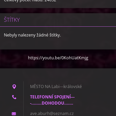
ŠTÍTKY
Nebyly nalezeny žádné štítky.
https://youtu.be/0KohUatKmjg
MĚSTO NA Labi---královské
TELEFONNÍ SPOJENÍ---
-........DOHODOU.......
ave.abur
h@seznam
.cz