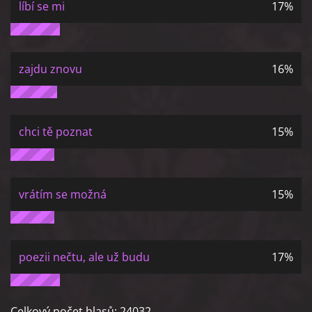
líbí se mi
17%
zajdu znovu
16%
chci tě poznat
15%
vrátím se možná
15%
poezii nečtu, ale už budu
17%
Celkový počet hlasů:
24032