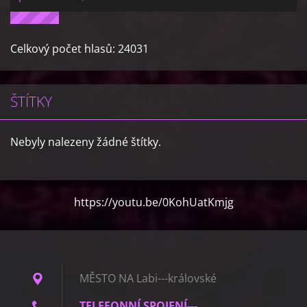
Celkový počet hlasů:
24031
ŠTÍTKY
Nebyly nalezeny žádné štítky.
https://youtu.be/0KohUatKmjg
MĚSTO NA Labi---královské
TELEFONNÍ SPOJENÍ---