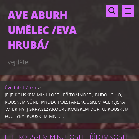
AVE ABURH
UMĚLEC /EVA
HRUBÁ/
vejděte
Úvodní stránka
>
JE JE KOUSKEM MINULOSTI, PŘÍTOMNOSTI, BUDOUCÍHO,
KOUSKEM VŮNĚ, MÝDLA, POLŠTÁŘE,KOUSKEM VČEREJŠKA
´,VTEŘINY, JISKRY,SLZY,KOUŘE,KOUSKEM DORTU, KOUSKEM
POCHYBY..KOUSKEM MNE....
JE JE KOUSKEM MINULOSTI, PŘÍTOMNOSTI,