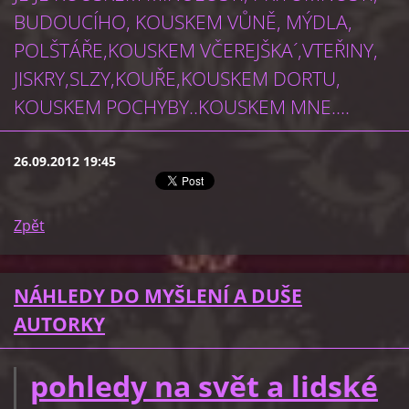
BUDOUCÍHO, KOUSKEM VŮNĚ, MÝDLA,
POLŠTÁŘE,KOUSKEM VČEREJŠKA´,VTEŘINY,
JISKRY,SLZY,KOUŘE,KOUSKEM DORTU,
KOUSKEM POCHYBY..KOUSKEM MNE....
26.09.2012 19:45
Zpět
NÁHLEDY DO MYŠLENÍ A DUŠE
AUTORKY
pohledy na svět a lidské