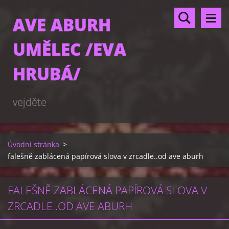
AVE ABURH
UMĚLEC /EVA
HRUBÁ/
vejděte
Úvodní stránka
>
falešně zablácená papírová slova v zrcadle..od ave aburh
FALEŠNĚ ZABLÁCENÁ PAPÍROVÁ SLOVA V
ZRCADLE..OD AVE ABURH