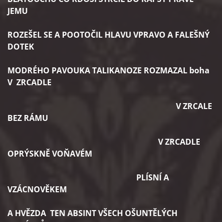
JEMU
ROZEŠEL SE A POOTOČIL HLAVU VPRAVO A FALEŠNÝ
DOTEK
MODRÉHO PAVOUKA TALIKANOZE ROZMAZAL boha
V ZRCADLE
V ZRCALE
BEZ RÁMU
V ZRCADLE
OPRÝSKNĚ VOŇAVÉM
PLÍSNÍ A
VZÁCNOVĚKEM
A HVĚZDA TEN ABSINT VŠECH OŠUNTĚLÝCH