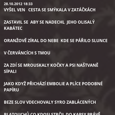
28.10.2012 18:33
VYŠEL VEN CESTA SE SMÝKALA V ZATÁČKÁCH
ZASTAVIL SE ABY SE NADECHL JEHO OLISALÝ
KABÁTEC
ORANŽOVĚ ZÍRAL DO NEBE KDE SE PÁŘILO SLUNCE
V ČERVÁNCÍCH S TMOU
ZA ZDÍ SE MROUSKALY KOČKY A PSI NAŠTVANĚ
SÍPALI
JAKO KDYŽ PŘICHÁZÍ EMBOLIE A PLÍCE PODOBNÉ
PAPÍRU
BEZE SLOV VDECHOVALY SYRO ZABLÁCENÝCH
BLATOUCHŮ CO KDOSI STRČIL DO KAPSY PRÁVĚ