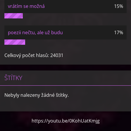
vrátím se možná
15%
poezii nečtu, ale už budu
17%
Celkový počet hlasů:
24031
ŠTÍTKY
Nebyly nalezeny žádné štítky.
https://youtu.be/0KohUatKmjg