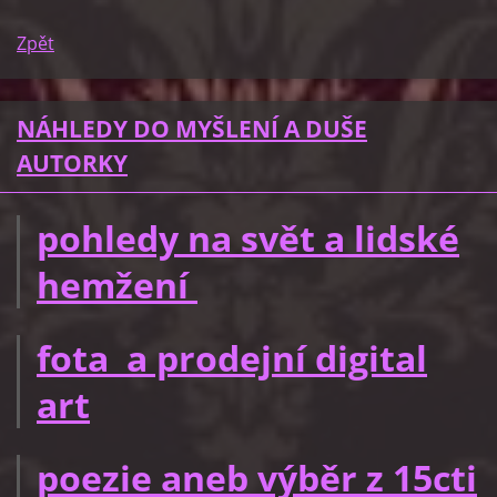
Zpět
NÁHLEDY DO MYŠLENÍ A DUŠE
AUTORKY
pohledy na svět a lidské
hemžení
fota a prodejní digital
art
poezie aneb výběr z 15cti