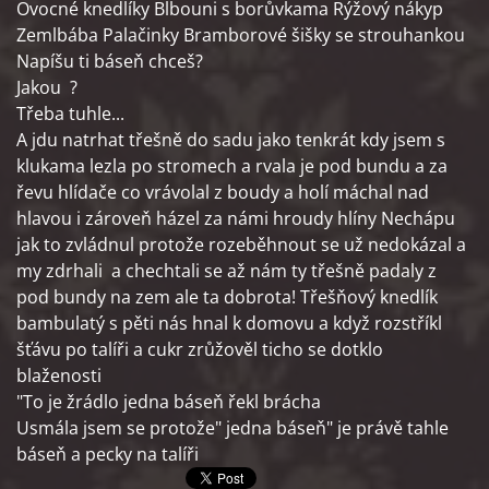
Ovocné knedlíky Blbouni s borůvkama Rýžový nákyp
Zemlbába Palačinky Bramborové šišky se strouhankou
Napíšu ti báseň chceš?
Jakou ?
Třeba tuhle...
A jdu natrhat třešně do sadu jako tenkrát kdy jsem s
klukama lezla po stromech a rvala je pod bundu a za
řevu hlídače co vrávolal z boudy a holí máchal nad
hlavou i zároveň házel za námi hroudy hlíny Nechápu
jak to zvládnul protože rozeběhnout se už nedokázal a
my zdrhali a chechtali se až nám ty třešně padaly z
pod bundy na zem ale ta dobrota! Třešňový knedlík
bambulatý s pěti nás hnal k domovu a když rozstříkl
šťávu po talíři a cukr zrůžověl ticho se dotklo
blaženosti
"To je žrádlo jedna báseň řekl brácha
Usmála jsem se protože" jedna báseň" je právě tahle
báseň a pecky na talíři