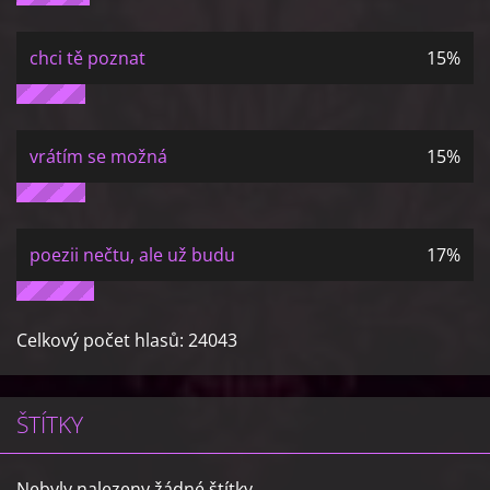
chci tě poznat
15%
vrátím se možná
15%
poezii nečtu, ale už budu
17%
Celkový počet hlasů:
24043
ŠTÍTKY
Nebyly nalezeny žádné štítky.