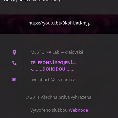
https://youtu.be/0KohUatKmjg
MĚSTO NA Labi---královské
TELEFONNÍ SPOJENÍ---
-........DOHODOU.......
ave.abur
h@seznam
.cz
© 2011 Všechna práva vyhrazena.
Vytvořeno službou
Webnode