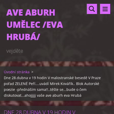
AVE ABURH
UMĚLEC /EVA
HRUBÁ/
vejděte
Úvodní stránka
>
Dne 28.dubna v 19 hodin V malostranské besedě V Praze
pořad ZELENÉ Peří....uvádí MIrek Kovářík.. Blok Autorské
poezie -přednáším sama!!..těšte se...bude o čem
diskutovat...ahojjjjj vaše ave aburh eva Hrubá
DNE 28.DUBNA V 19 HODIN V