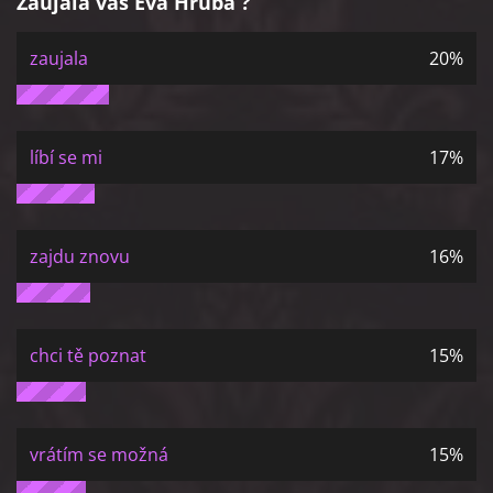
Zaujala vás Eva Hrubá ?
zaujala
20%
líbí se mi
17%
zajdu znovu
16%
chci tě poznat
15%
vrátím se možná
15%