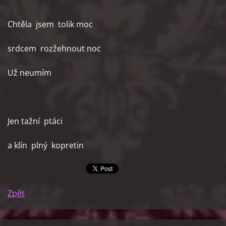
Chtěla jsem tolik moc
srdcem rozžehnout noc
Už neumím
Jen tažní ptáci
a klín plný kopretin
Zpět