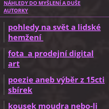
NÁHLEDY DO MYŠLENÍ A DUŠE
AUTORKY
pohledy na svět a lidské
hemžení
fota a prodejní digital
art
poezie aneb výběr z 15cti
sbírek
kousek moudra nebo-li