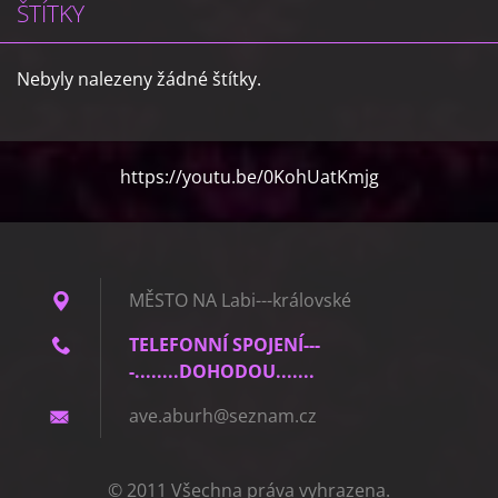
ŠTÍTKY
Nebyly nalezeny žádné štítky.
https://youtu.be/0KohUatKmjg
MĚSTO NA Labi---královské
TELEFONNÍ SPOJENÍ---
-........DOHODOU.......
ave.abur
h@seznam
.cz
© 2011 Všechna práva vyhrazena.