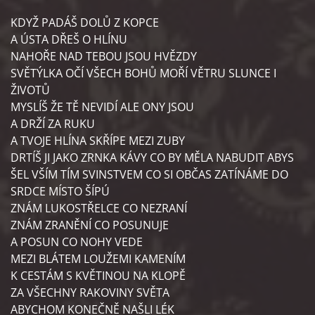
KDYŽ PADÁŠ DOLŮ Z KOPCE
A ÚSTA DŘEŠ O HLÍNU
NAHOŘE NAD TEBOU JSOU HVĚZDY
SVĚTÝLKA OČÍ VŠECH BOHŮ MOŘÍ VĚTRU SLUNCE I
ŽIVOTŮ
MYSLÍŠ ŽE TĚ NEVIDÍ ALE ONY JSOU
A DRŽÍ ZA RUKU
A TVOJE HLÍNA SKŘÍPE MEZI ZUBY
DRTÍŠ JI JAKO ZRNKA KÁVY CO BY MĚLA NABUDIT ABYS
ŠEL VŠÍM TÍM SVINSTVEM CO SI OBČAS ZATÍNÁME DO
SRDCE MÍSTO ŠÍPÚ
ZNÁM LUKOSTŘELCE CO NEZRANÍ
ZNÁM ZRANĚNÍ CO POSUNUJE
A POSUN CO NOHY VEDE
MEZI BLÁTEM LOUŽEMI KAMENÍM
K CESTÁM S KVĚTINOU NA KLOPĚ
ZA VŠECHNY RAKOVINY SVĚTA
ABYCHOM KONEČNĚ NAŠLI LÉK