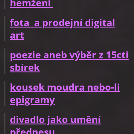
hemžení
fota a prodejní digital
art
poezie aneb výběr z 15cti
sbírek
kousek moudra nebo-li
epigramy
divadlo jako umění
přednesu