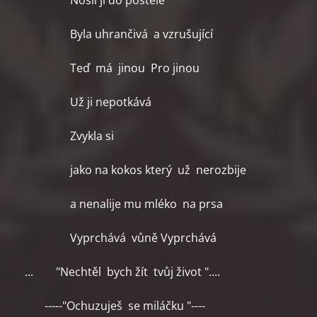
Nosil ji do postele
Byla uhrančivá a vzrušující
Teď má jinou Pro jinou
Už ji nepotkává
Zvykla si
jako na kokos který už nerozbije
a nenalije mu mléko na prsa
Vyprchává vůně Vyprchává
... "Nechtěl bych žít tvůj život "....
-----"Ochuzuješ se miláčku "----