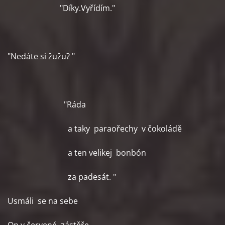
"Díky.Vyřídím."
"Nedáte si žužu? "
"Ráda
a taky paraořechy v čokoládě
a ten velikej bonbón
za padesát. "
Usmáli se na sebe