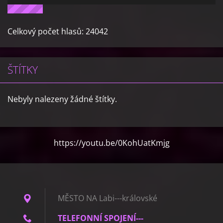
Celkový počet hlasů:
24042
ŠTÍTKY
Nebyly nalezeny žádné štítky.
https://youtu.be/0KohUatKmjg
MĚSTO NA Labi---královské
TELEFONNÍ SPOJENÍ---