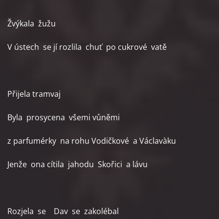
Žvýkala žužu
V ústech se jí rozlila chuť po cukrové vatě
Přijela tramvaj
Byla prosycena všemi vůněmi
z parfumérky na rohu Vodičkové a Václavàku
Jenže ona cítila jahodu Skořici a lávu
Rozjela se Dav se zakolébal