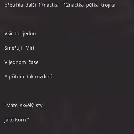
přetrhla další 17náctka 12nàctka pětka trojika
Všichni jedou
Směřují Míří
V jednom čase
A přitom tak rozdílní
"Máte skvělý styl
jako Korn "