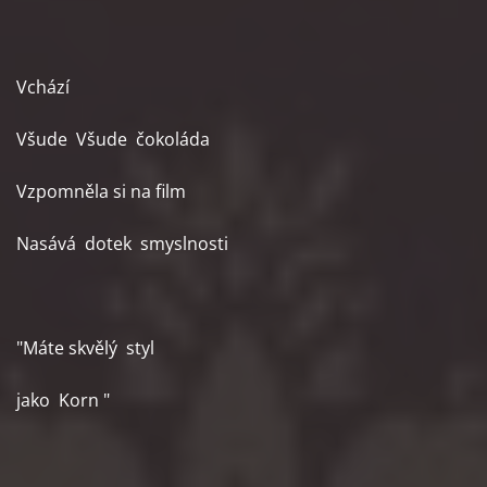
Vchází
Všude Všude čokoláda
Vzpomněla si na film
Nasává dotek smyslnosti
"Máte skvělý styl
jako Korn "