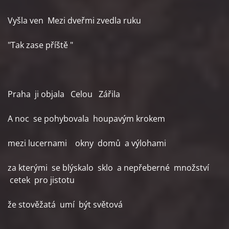
Vyšla ven Mezi dveřmi zvedla ruku
"Tak zase příště "
Praha ji objala Celou Zářila
A noc se pohybovala houpavým krokem
mezi lucernami okny domů a výlohami
za kterými se blýskalo sklo a nepřeberné množství
cetek pro jistotu
že stověžatá umí být světová