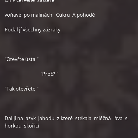
On v červené zástěře
voňavé po malinách Cukru A pohodě
Podal jí všechny zázraky
"Otevřte ústa "
"Proč? "
"Tak otevřete "
Dal jí na jazyk jahodu z které stékala mléčná làva s
horkou skořicí