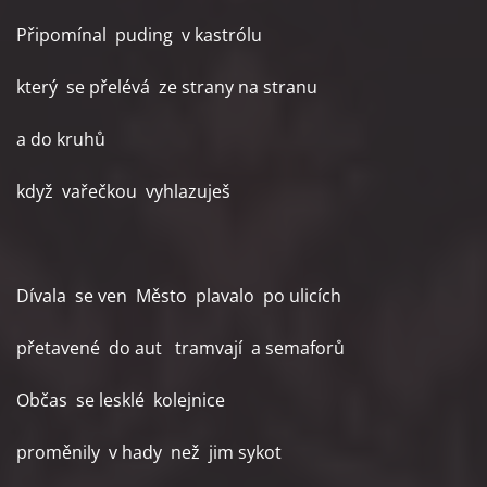
Připomínal puding v kastrólu
který se přelévá ze strany na stranu
a do kruhů
když vařečkou vyhlazuješ
Dívala se ven Město plavalo po ulicích
přetavené do aut tramvají a semaforů
Občas se lesklé kolejnice
proměnily v hady než jim sykot