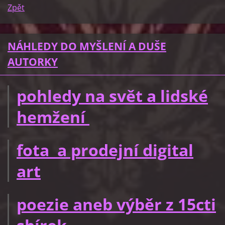
Zpět
NÁHLEDY DO MYŠLENÍ A DUŠE
AUTORKY
pohledy na svět a lidské
hemžení
fota a prodejní digital
art
poezie aneb výběr z 15cti