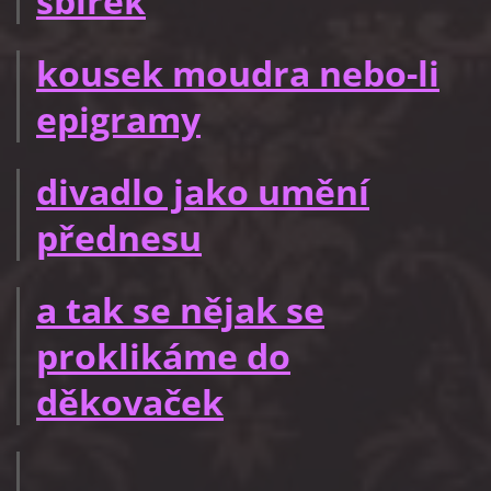
sbírek
kousek moudra nebo-li
epigramy
divadlo jako umění
přednesu
a tak se nějak se
proklikáme do
děkovaček