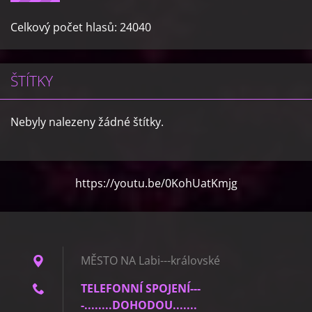
Celkový počet hlasů:
24040
ŠTÍTKY
Nebyly nalezeny žádné štítky.
https://youtu.be/0KohUatKmjg
MĚSTO NA Labi---královské
TELEFONNÍ SPOJENÍ---
-........DOHODOU.......