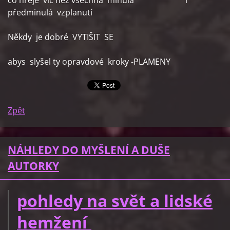
co hřeje víc než všechna minulá i
předminulá vzplanutí
Někdy je dobré VYTIŠIT SE
abys slyšel ty opravdové kroky -PLAMENY
Zpět
NÁHLEDY DO MYŠLENÍ A DUŠE
AUTORKY
pohledy na svět a lidské
hemžení