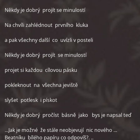
Někdy je dobrý projít se minulostí
Na chvíli zahlédnout prvního kluka
a pak všechny další co uvízli v posteli
Někdy je dobrý projít se minulostí
projet si každou cílovou pásku
pokleknout na všechna jeviště
slyšet potlesk i pískot
Někdy je dobrý pročíst básně jako bys je napsal teď
...Jak je možné že stále neobjevují nic nového ...
Beatníku bílého papíru co odpovíš?. ..