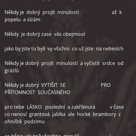
Někdy je dobrý projít minulostí až k
popelu a slzám
Někdy je dobrý zase vás obejmout
jako by jste tu byli vy všichni co už jste na nebesích
Někdy je dobrý projít minulostí a vyčistit srdce od
grázlů
Někdy je dobrý VYTIŠIT SE PRO
PŘÍTOMNOST SOUČASNÉHO
pro tebe LÁSKO poslední a zakřiknutá v čase
co nenosí grantová jablka ale horké brambory z
ohniště podzimu