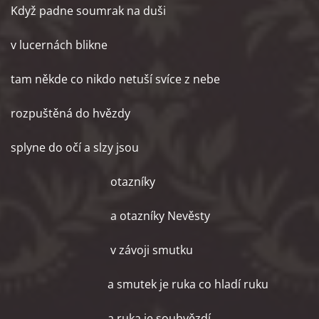
Když padne soumrak na duši
v lucernách blikne
tam někde co nikdo netuší svíce z nebe
rozpuštěná do hvězdy
splyne do očí a slzy jsou
otazníky
a otazníky Nevěsty
v závoji smutku
a smutek je ruka co hladí ruku
a ruka je souhvězdí