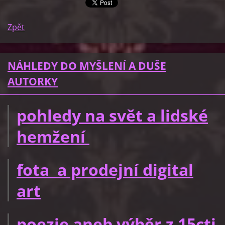
Zpět
NÁHLEDY DO MYŠLENÍ A DUŠE
AUTORKY
pohledy na svět a lidské
hemžení
fota a prodejní digital
art
poezie aneb výběr z 15cti