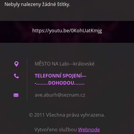
Nebyly nalezeny žádné štítky.
https://youtu.be/0KohUatKmjg
MĚSTO NA Labi---královské
TELEFONNÍ SPOJENÍ---
-........DOHODOU.......
ave.abur
h@seznam
.cz
© 2011 Všechna práva vyhrazena.
Vytvořeno službou
Webnode